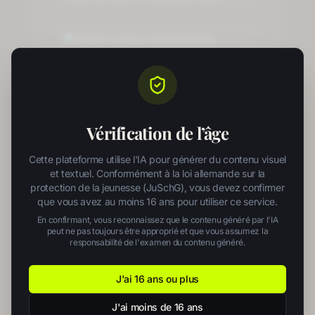
Internal comms departments
Vérification de l’âge
Cette plateforme utilise l'IA pour générer du contenu visuel
et textuel. Conformément à la loi allemande sur la
protection de la jeunesse (JuSchG), vous devez confirmer
Personal Social Media
que vous avez au moins 16 ans pour utiliser ce service.
En confirmant, vous reconnaissez que le contenu généré par l'IA
Express yourself uniquely
peut ne pas toujours être approprié et que vous assumez la
responsabilité de l'examen du contenu généré.
Stand out from the crowd with personalized
visual expression.
J'ai 16 ans ou plus
Key Benefits:
J'ai moins de 16 ans