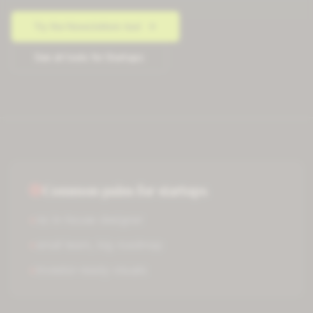
Try the
Newsletters
tool
See all tools for
Startups
Common pains for
startups
×
no in-house designer
×
small team, big roadmap
×
investor-ready visuals