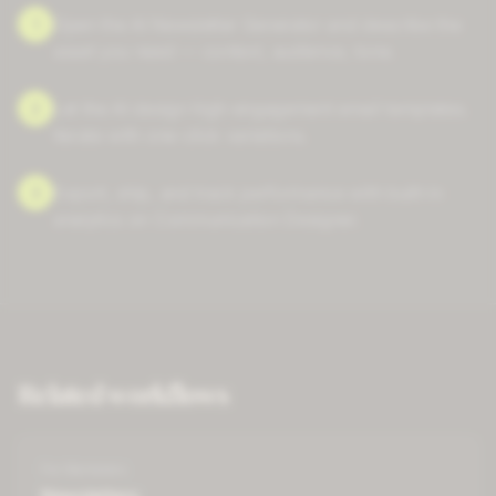
1
Open the AI Newsletter Generator and describe the
asset you need — context, audience, tone.
2
Let the AI design high-engagement email templates.
Iterate with one-click variations.
3
Export, ship, and track performance with built-in
analytics on Communication Designer.
Related workflows
For
Marketers