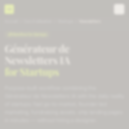
CD
Accueil
/
Cas d'utilisation
/
Startups
/
Newsletters
Workflow for
Startups
Générateur de
Newsletters IA
for
Startups
Purpose-built workflow combining the
Générateur de Newsletters IA
with the daily reality
of
startups
:
fast go-to-market, founder-led
marketing, fundraising assets
.
ship landing pages
in minutes
— without hiring a designer.