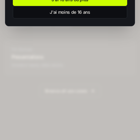
For
Startups
J'ai moins de 16 ans
Websites
complete responsive websites
For
Startups
Presentations
investor-ready slide decks
Browse all use cases