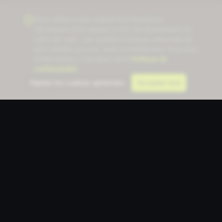
Nous utilisons des cookies techniquement
nécessaires pour assurer le bon fonctionnement de
notre site web. Les cookies d'analyse optionnels ne
sont installés qu'avec votre consentement. Pour plus
d'informations, consultez notre
Politique de
confidentialité
.
Rejeter les cookies optionnels
Accepter tout
Communication Designer
CD
La plateforme de conception alimentée par l'IA pour les
professionnels de la communication. 23 outils, un seul
flux de travail.
Découvrez comment les équipes utilisent nos outils
d'IA →