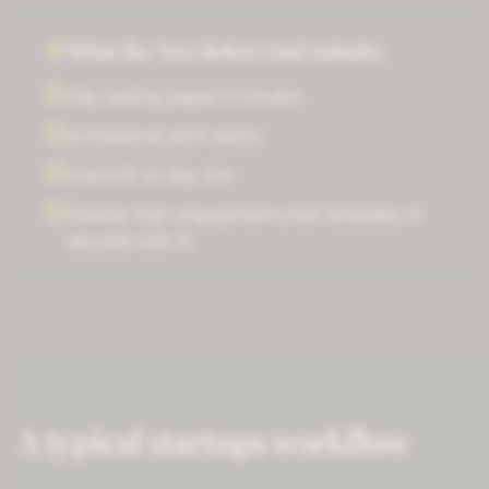
What the
Newsletters
tool unlocks
ship landing pages in minutes
professional pitch decks
brand kit on day one
Générer
high-engagement email templates
in
seconds with AI
A typical
startups
workflow