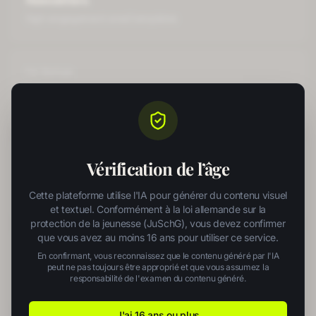
Newsletters
high-engagement email templates
For
Startups
Logos
professional logo concepts
For
Startups
Vérification de l’âge
Social Posts
Cette plateforme utilise l'IA pour générer du contenu visuel
scroll-stopping social graphics
et textuel. Conformément à la loi allemande sur la
protection de la jeunesse (JuSchG), vous devez confirmer
que vous avez au moins 16 ans pour utiliser ce service.
For
Startups
En confirmant, vous reconnaissez que le contenu généré par l'IA
Ad Copy
peut ne pas toujours être approprié et que vous assumez la
responsabilité de l'examen du contenu généré.
high-converting ad copy
J'ai 16 ans ou plus