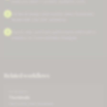
asset you need — context, audience, tone.
2
Let the AI design click-worthy video thumbnails.
Iterate with one-click variations.
3
Export, ship, and track performance with built-in
analytics on Communication Designer.
Related workflows
For
Marketers
Thumbnails
click-worthy video thumbnails