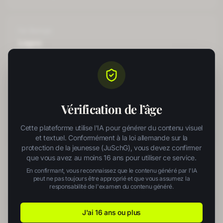
For
Startups
Logos
professional logo concepts
For
Startups
Social Posts
Vérification de l’âge
scroll-stopping social graphics
Cette plateforme utilise l'IA pour générer du contenu visuel
et textuel. Conformément à la loi allemande sur la
protection de la jeunesse (JuSchG), vous devez confirmer
For
Startups
que vous avez au moins 16 ans pour utiliser ce service.
Ad Copy
En confirmant, vous reconnaissez que le contenu généré par l'IA
peut ne pas toujours être approprié et que vous assumez la
high-converting ad copy
responsabilité de l'examen du contenu généré.
J'ai 16 ans ou plus
For
Startups