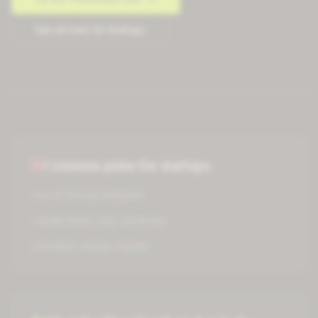
See all tools for
Startups
Common pains for
startups
×
no in-house designer
×
small team, big roadmap
×
investor-ready visuals