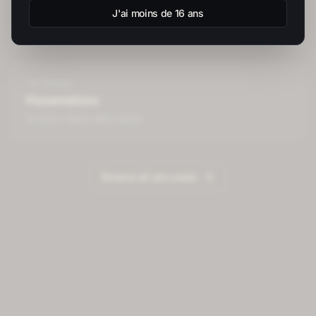
Websites
J'ai moins de 16 ans
complete responsive websites
For
Startups
Presentations
investor-ready slide decks
Browse all use cases