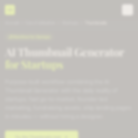
CD
Accueil
/
Cas d'utilisation
/
Startups
/
Thumbnails
Workflow for
Startups
AI Thumbnail Generator
for
Startups
Purpose-built workflow combining the
AI
Thumbnail Generator
with the daily reality of
startups
:
fast go-to-market, founder-led
marketing, fundraising assets
.
ship landing pages
in minutes
— without hiring a designer.
Try the
Thumbnails
tool