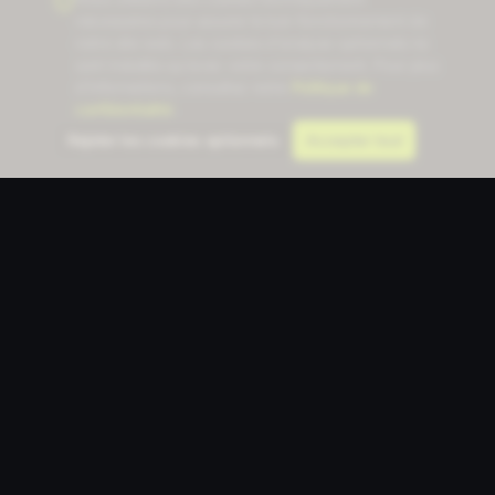
nécessaires pour assurer le bon fonctionnement de
notre site web. Les cookies d'analyse optionnels ne
sont installés qu'avec votre consentement. Pour plus
d'informations, consultez notre
Politique de
confidentialité
.
Rejeter les cookies optionnels
Accepter tout
Communication Designer
CD
La plateforme de conception alimentée par l'IA pour les
professionnels de la communication. 23 outils, un seul
flux de travail.
Découvrez comment les équipes utilisent nos outils
d'IA →
OUTILS D'IA