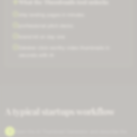
What the
Thumbnails
tool unlocks
ship landing pages in minutes
professional pitch decks
brand kit on day one
Générer
click-worthy video thumbnails
in
seconds with AI
A typical
startups
workflow
1
Open the AI Thumbnail Generator and describe the