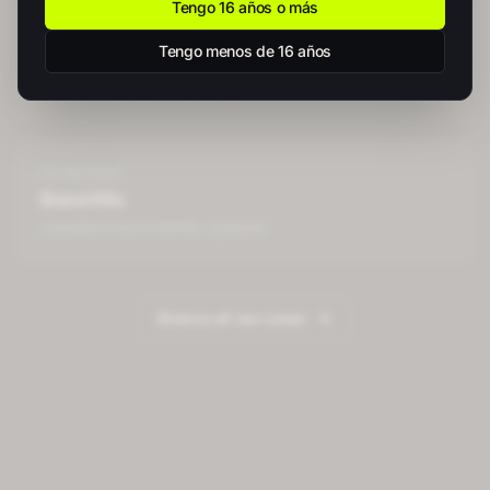
Tengo 16 años o más
For
Marketers
Tengo menos de 16 años
Thumbnails
click-worthy video thumbnails
For
Marketers
Brand Kits
complete brand identity systems
Browse all use cases