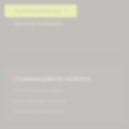
Try the
Presentations
tool
See all tools for
Marketers
Common pains for
marketers
×
limited design budget
×
tight campaign deadlines
×
scattered creative tools