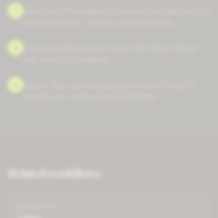
1
Open the AI Presentation Generator and describe the
asset you need — context, audience, tone.
2
Let the AI build investor-ready slide decks. Iterate
with one-click variations.
3
Export, ship, and track performance with built-in
analytics on Communication Designer.
Related workflows
For
Marketers