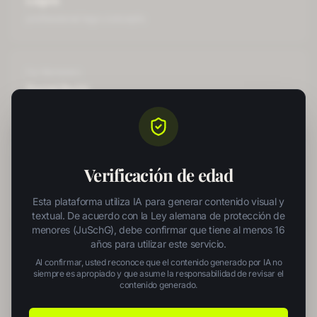
Logos
professional logo concepts
For
Marketers
Social Posts
scroll-stopping social graphics
For
Marketers
Verificación de edad
Ad Copy
high-converting ad copy
Esta plataforma utiliza IA para generar contenido visual y
textual. De acuerdo con la Ley alemana de protección de
menores (JuSchG), debe confirmar que tiene al menos 16
años para utilizar este servicio.
For
Marketers
Al confirmar, usted reconoce que el contenido generado por IA no
Websites
siempre es apropiado y que asume la responsabilidad de revisar el
contenido generado.
complete responsive websites