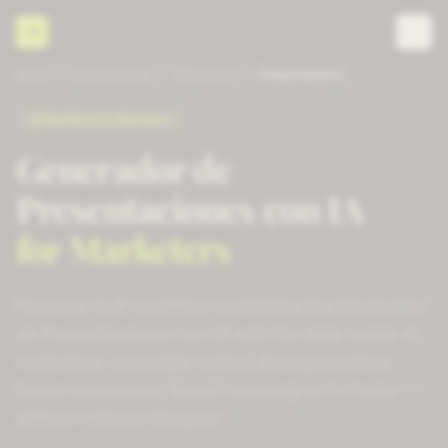
CD
Inicio
/
Casos de uso
/
Marketers
/
Presentations
Workflow for
Marketers
Generador de
Presentaciones con IA
for
Marketers
Purpose-built workflow combining the
Generador
de Presentaciones con IA
with the daily reality of
marketers
:
campaign output, lead generation,
brand awareness
.
launch campaigns 5× faster
—
without hiring a designer.