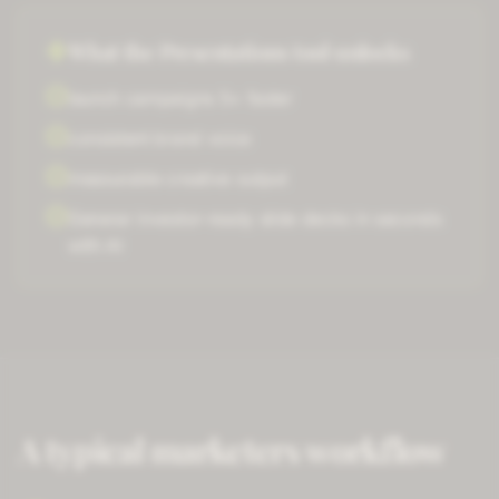
What the
Presentations
tool unlocks
launch campaigns 5× faster
consistent brand voice
measurable creative output
Generar
investor-ready slide decks
in seconds
with AI
A typical
marketers
workflow