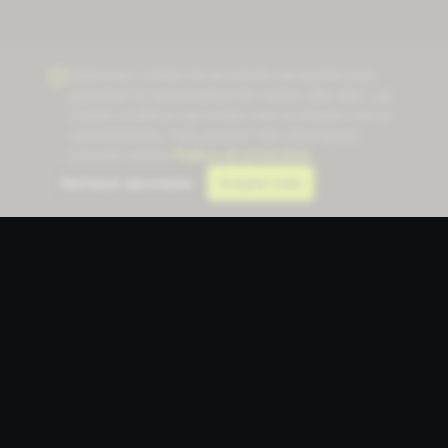
Utilizamos cookies técnicamente necesarias para
garantizar la funcionalidad de nuestro sitio web. Las
cookies analíticas opcionales solo se instalan con su
consentimiento. Para obtener más información,
consulte nuestra
Política de privacidad
.
Rechazar opcionales
Aceptar todo
Communication Designer
CD
La plataforma de diseño impulsada por IA para
profesionales de la comunicación. 23 herramientas, un
flujo de trabajo.
Vea cómo los equipos usan nuestras herramientas de
IA →