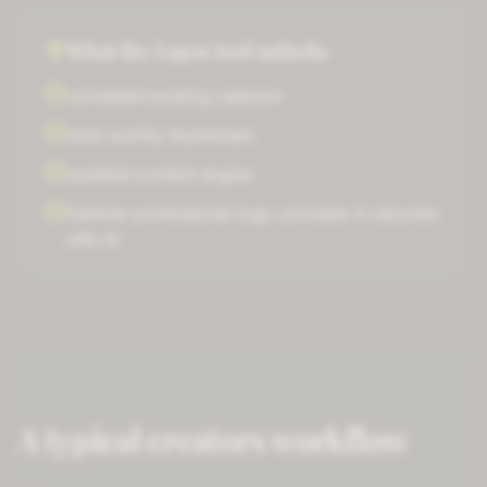
What the
Logos
tool unlocks
consistent posting cadence
click-worthy thumbnails
scalable content engine
Generar
professional logo concepts
in seconds
with AI
A typical
creators
workflow