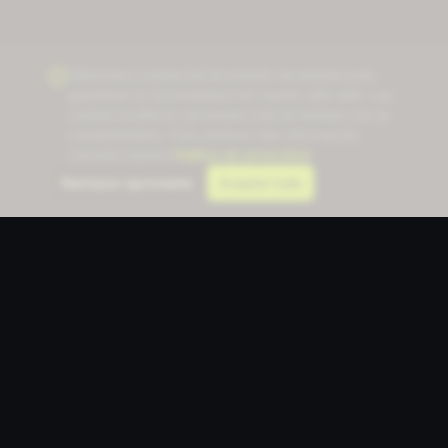
Utilizamos cookies técnicamente necesarias para
garantizar la funcionalidad de nuestro sitio web. Las
cookies analíticas opcionales solo se instalan con su
consentimiento. Para obtener más información,
consulte nuestra
Política de privacidad
.
Rechazar opcionales
Aceptar todo
Communication Designer
CD
La plataforma de diseño impulsada por IA para
profesionales de la comunicación. 23 herramientas, un
flujo de trabajo.
Vea cómo los equipos usan nuestras herramientas de
IA →