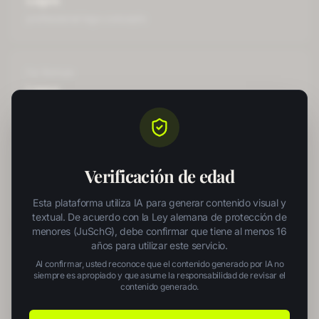
Logos
professional logo concepts
For
Startups
Logos
professional logo concepts
For
Agencias
Verificación de edad
Logos
professional logo concepts
Esta plataforma utiliza IA para generar contenido visual y
textual. De acuerdo con la Ley alemana de protección de
menores (JuSchG), debe confirmar que tiene al menos 16
años para utilizar este servicio.
For
Creators
Al confirmar, usted reconoce que el contenido generado por IA no
Social Posts
siempre es apropiado y que asume la responsabilidad de revisar el
contenido generado.
scroll-stopping social graphics