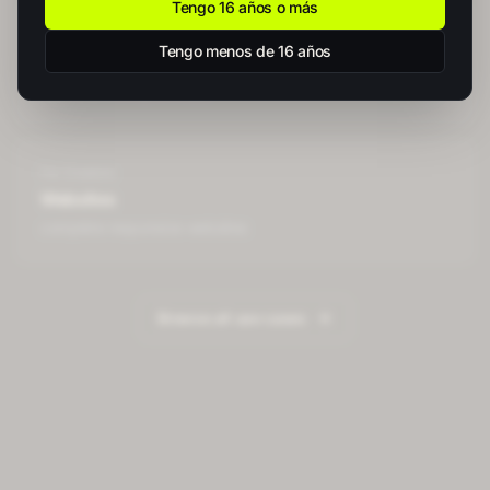
Tengo 16 años o más
For
Creators
Tengo menos de 16 años
Ad Copy
high-converting ad copy
For
Creators
Websites
complete responsive websites
Browse all use cases