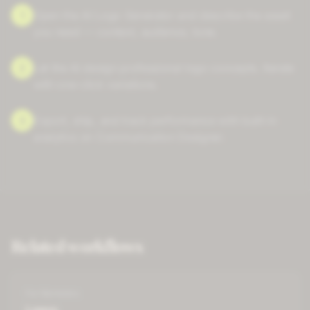
1
Open the AI Logo Generator and describe the asset
you need — context, audience, tone.
2
Let the AI design professional logo concepts. Iterate
with one-click variations.
3
Export, ship, and track performance with built-in
analytics on Communication Designer.
Related workflows
For
Marketers