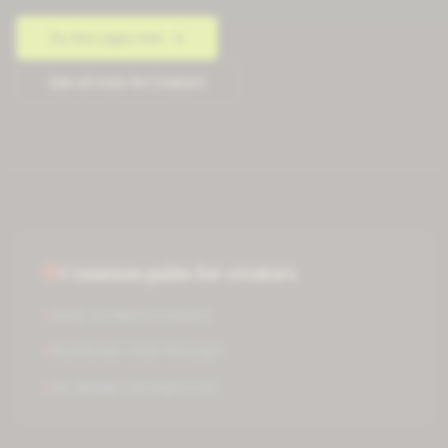
Try the
Logos
tool
See all tools for
Creators
Common pains for
creators
×
daily content pressure
×
thumbnail click-through
×
no design background