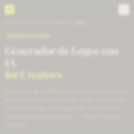
CD
Inicio
/
Casos de uso
/
Creators
/
Logos
Workflow for
Creators
Generador de Logos con
IA
for
Creators
Purpose-built workflow combining the
Generador
de Logos con IA
with the daily reality of
creators
:
content velocity, channel growth, monetization
.
consistent posting cadence
— without hiring a
designer.